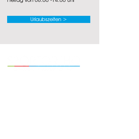
Freitag von 08:00 -14:00 Uhr
Urlaubszeiten >
Dr. med. Thomas Schoch
Privatpraxis für Orthopädie,
Sportmedizin
Heike Schoch
Privatpraxis für Physiotherapie
Am Stadtbach 29
89312 Günzburg