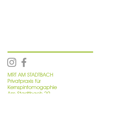
Telefon:
08221-916640
Telefax:
08221-9166419
E-Mail: info@sportortho-
guenzburg.de
MRT AM STADTBACH
Privatpraxis für
Kernspintomogaphie
Am Stadtbach 29
89312 Günzburg
Telefon:
08221-2005960
Telefax:
08221-2005961
E-Mail:
info@mrt-am-
stadtbach.de